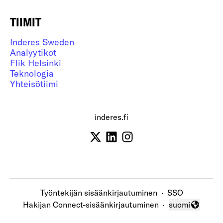
TIIMIT
Inderes Sweden
Analyytikot
Flik Helsinki
Teknologia
Yhteisötiimi
inderes.fi
Työntekijän sisäänkirjautuminen
·
SSO
Hakijan Connect-sisäänkirjautuminen
·
suomi
Vaihda kieli